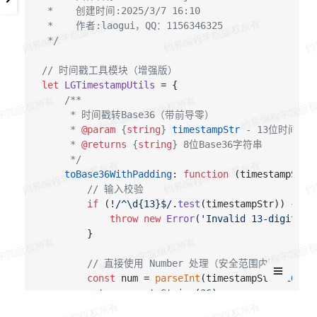
 *    创建时间:2025/3/7 16:10

 *    作者:laogui，QQ：1156346325

 */
// 时间戳工具模块（增强版）
let
LGTimestampUtils
 = {

/**

     * 时间戳转Base36（带前导零）

     * 
@param
 {
string
} 
timestampStr
 - 13位时间戳字
     * 
@returns
 {
string
} 8位Base36字符串

     */
toBase36WithPadding
: 
function
 (
timestampStr
) 
// 输入校验
if
 (!
/^\d{13}$/
.
test
(timestampStr)) {

throw
new
Error
(
'Invalid 13-digit ti
        }

// 直接使用 Number 处理（安全范围内）
const
 num = 
parseInt
(timestampStr, 
10
);

return
 num.
toString
(
36
)

            .
padStart
(
8
, 
'0'
)
