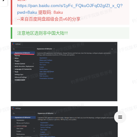
https://pan.baidu.com/s/1yFc_FQkuOJFqD2gIZl_x_Q?
pwd=8aku
提取码: 8aku
--来自百度网盘超级会员v6的分享
注意地区选则非中国大陆!!!