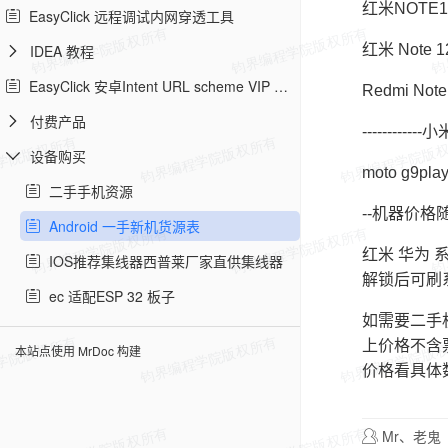
红米NOTE11 
EasyClick 远程调试内网穿透工具
IDEA 教程
红米 Note 
EasyClick 安卓Intent URL scheme VIP 教程
Redmi Not
付费产品
------------
设备购买
moto g9pla
二手手机资源
--机器价格
Android 一手新机货源表
红米 华为 
IOS推荐集线器西普莱厂家直供集线器
解锁后可刷
ec 适配ESP 32 板子
如需要二手
上价格不含
本站点使用 MrDoc 构建
价格看具体
Mr、老鬼