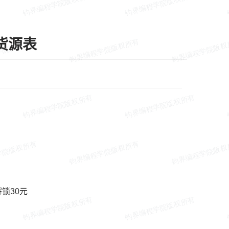
机货源表
 解锁30元