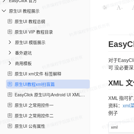
EasyClick 官方
-
原生UI 教程展示
原生UI 教程总纲
原生UI VIP 教程目录
原生UI 模版展示
Easy
番外避坑
对于Easy
商用模板
可 没必要深
原生UI xml文件 标签解释
XML 
原生UI教程xml扫盲篇
EasyClick 原生UI与Android UI XML的区别
XML 指可扩展
原生UI 之常用控件一
资料：
xm
例子
原生UI 之常用控件二
原生UI 公有属性
xml