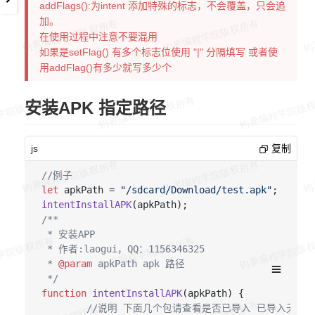
addFlags():为intent 添加特殊的标志，不会覆盖，只会追
加。
在使用过程中注意不要混用
如果是setFlag() 有多个标志位使用 "|" 分隔填写 或者使
用addFlag()有多少就写多少个
安装APK 指定路径
js
复制
//例子
let
 apkPath = 
"/sdcard/Download/test.apk"
intentInstallAPK
/**

 * 安装APP

 * 作者:laogui，QQ：1156346325

 * 
@param
 apkPath apk 路径

 */
function
intentInstallAPK
(
apkPath
) {

//说明 下面几个包请查看是否已导入 已导入无需